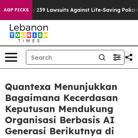
Food’s 239 Lawsuits Against Life-Saving Policies
He’s E
AGP PICKS
Quantexa Menunjukkan
Bagaimana Kecerdasan
Keputusan Mendukung
Organisasi Berbasis AI
Generasi Berikutnya di