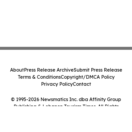
About
Press Release Archive
Submit Press Release
Terms & Conditions
Copyright/DMCA Policy
Privacy Policy
Contact
© 1995-2026 Newsmatics Inc. dba Affinity Group
Publishing & Lebanon Tourism Times. All Rights
Reserved.
Cookie Settings / Your Privacy Choices